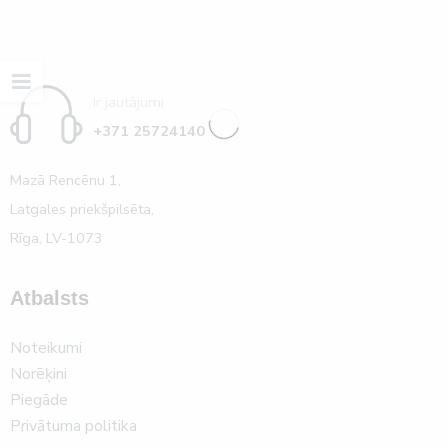
Ir jautājumi
+371 25724140
Mazā Rencēnu 1,
Latgales priekšpilsēta,
Rīga, LV-1073
Atbalsts
Noteikumi
Norēķini
Piegāde
Privātuma politika