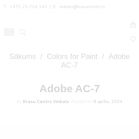
T: +371 25 724 140 | E:
veikals@krasucentrs.lv
Sākums
/
Colors for Paint
/ Adobe
AC-7
Adobe AC-7
By
Krasu Centrs Veikals
.
Posted on
8 aprīlis, 2024