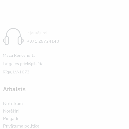
Ir jautājumi
+371 25724140
Mazā Rencēnu 1,
Latgales priekšpilsēta,
Rīga, LV-1073
Atbalsts
Noteikumi
Norēķini
Piegāde
Privātuma politika