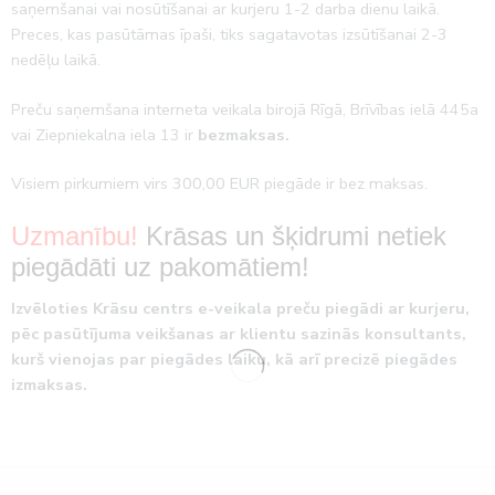
saņemšanai vai nosūtīšanai ar kurjeru 1-2 darba dienu laikā.
Preces, kas pasūtāmas īpaši, tiks sagatavotas izsūtīšanai 2-3
nedēļu laikā.
Preču saņemšana interneta veikala birojā Rīgā, Brīvības ielā 445a
vai Ziepniekalna iela 13 ir
bezmaksas.
Visiem pirkumiem virs 300,00 EUR piegāde ir bez maksas.
Uzmanību!
Krāsas un šķidrumi netiek
piegādāti uz pakomātiem!
Izvēloties Krāsu centrs e-veikala preču piegādi ar kurjeru,
pēc pasūtījuma veikšanas ar klientu sazinās konsultants,
kurš vienojas par piegādes laiku, kā arī precizē piegādes
izmaksas.