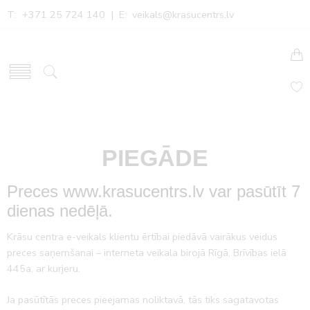
T: +371 25 724 140 | E:
veikals@krasucentrs.lv
PIEGĀDE
Preces www.krasucentrs.lv var pasūtīt 7
dienas nedēļā.
Krāsu centra e-veikals klientu ērtībai piedāvā vairākus veidus
preces saņemšanai – interneta veikala birojā Rīgā, Brīvības ielā
445a, ar kurjeru.
Ja pasūtītās preces pieejamas noliktavā, tās tiks sagatavotas