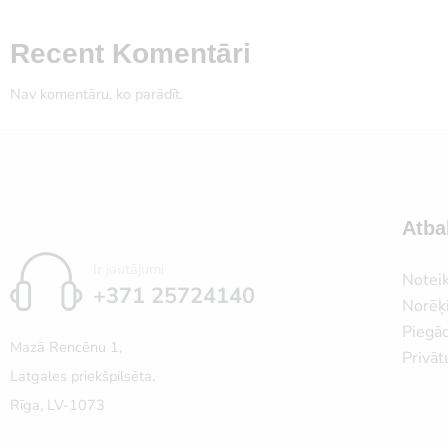
Recent Komentāri
Nav komentāru, ko parādīt.
Atba
Ir jautājumi
Notei
+371 25724140
Norēķi
Piegā
Mazā Rencēnu 1,
Privāt
Latgales priekšpilsēta,
Rīga, LV-1073