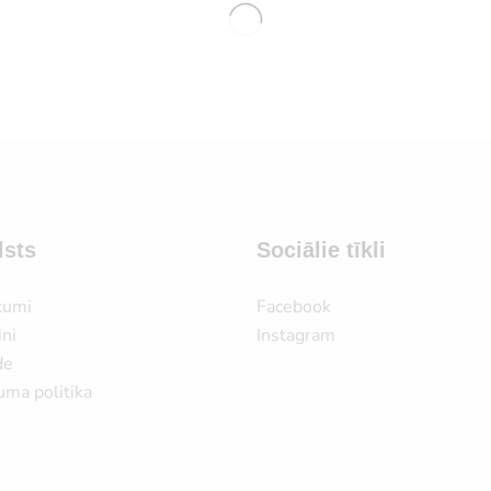
lsts
Sociālie tīkli
kumi
Facebook
ni
Instagram
de
uma politika