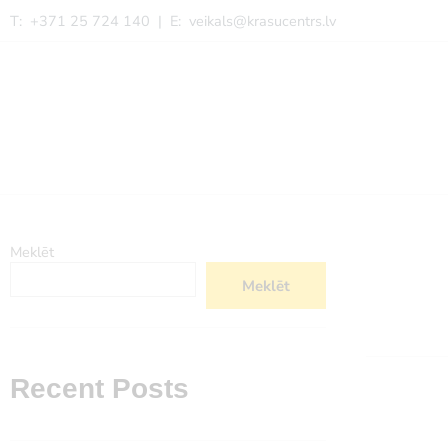
T: +371 25 724 140 | E:
veikals@krasucentrs.lv
Meklēt
Meklēt
Recent Posts