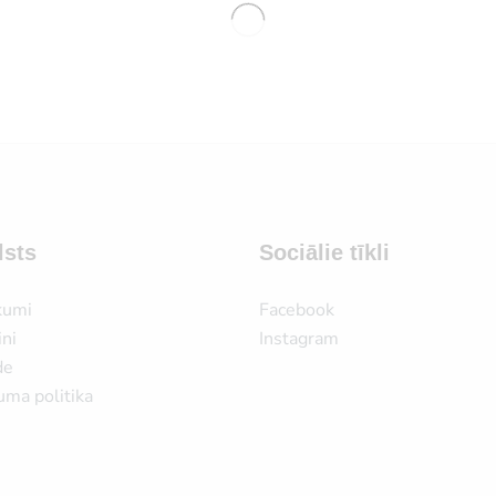
lsts
Sociālie tīkli
kumi
Facebook
ni
Instagram
de
uma politika