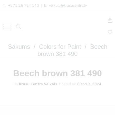
T: +371 25 724 140 | E:
veikals@krasucentrs.lv
Sākums
/
Colors for Paint
/ Beech
brown 381 490
Beech brown 381 490
By
Krasu Centrs Veikals
.
Posted on
8 aprīlis, 2024