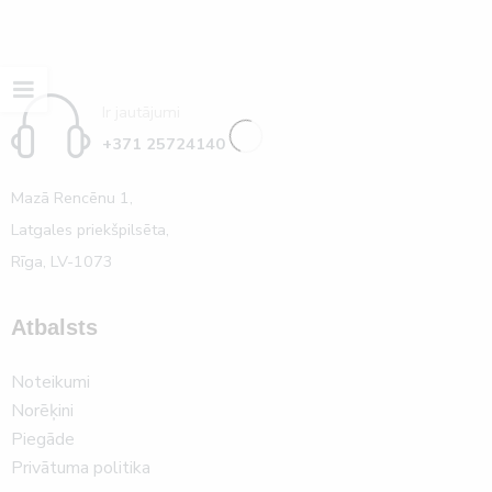
Ir jautājumi
+371 25724140
Mazā Rencēnu 1,
Latgales priekšpilsēta,
Rīga, LV-1073
Atbalsts
Noteikumi
Norēķini
Piegāde
Privātuma politika