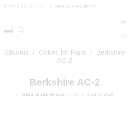
T: +371 25 724 140 | E:
veikals@krasucentrs.lv
Sākums
/
Colors for Paint
/ Berkshire
AC-2
Berkshire AC-2
By
Krasu Centrs Veikals
.
Posted on
8 aprīlis, 2024