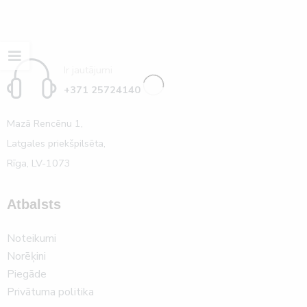
Ir jautājumi
+371 25724140
Mazā Rencēnu 1,
Latgales priekšpilsēta,
Rīga, LV-1073
Atbalsts
Noteikumi
Norēķini
Piegāde
Privātuma politika