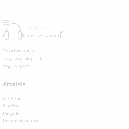
Ir jautājumi
+371 25724140
Mazā Rencēnu 1,
Latgales priekšpilsēta,
Rīga, LV-1073
Atbalsts
Noteikumi
Norēķini
Piegāde
Privātuma politika