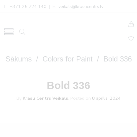
T: +371 25 724 140 | E:
veikals@krasucentrs.lv
Sākums
/
Colors for Paint
/ Bold 336
Bold 336
By
Krasu Centrs Veikals
.
Posted on
8 aprīlis, 2024