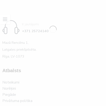
Ir jautājumi
+371 25724140
Mazā Rencēnu 1,
Latgales priekšpilsēta,
Rīga, LV-1073
Atbalsts
Noteikumi
Norēķini
Piegāde
Privātuma politika