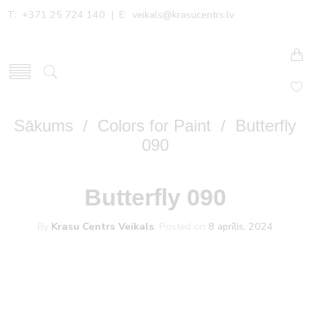
T: +371 25 724 140 | E:
veikals@krasucentrs.lv
Sākums
/
Colors for Paint
/ Butterfly
090
Butterfly 090
By
Krasu Centrs Veikals
.
Posted on
8 aprīlis, 2024