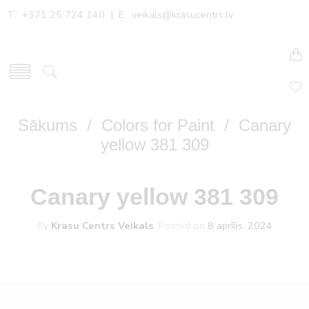
T: +371 25 724 140 | E:
veikals@krasucentrs.lv
Sākums
/
Colors for Paint
/ Canary
yellow 381 309
Canary yellow 381 309
By
Krasu Centrs Veikals
.
Posted on
8 aprīlis, 2024