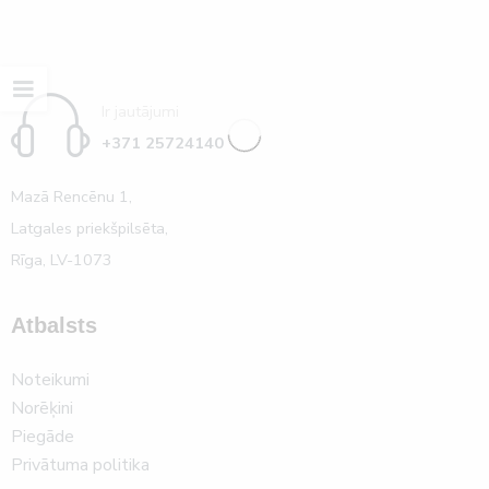
Ir jautājumi
+371 25724140
Mazā Rencēnu 1,
Latgales priekšpilsēta,
Rīga, LV-1073
Atbalsts
Noteikumi
Norēķini
Piegāde
Privātuma politika