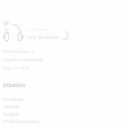
Ir jautājumi
+371 25724140
Mazā Rencēnu 1,
Latgales priekšpilsēta,
Rīga, LV-1073
Atbalsts
Noteikumi
Norēķini
Piegāde
Privātuma politika