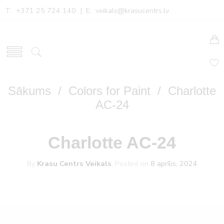
T: +371 25 724 140 | E:
veikals@krasucentrs.lv
Sākums
/
Colors for Paint
/ Charlotte
AC-24
Charlotte AC-24
By
Krasu Centrs Veikals
.
Posted on
8 aprīlis, 2024