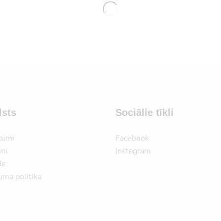
lsts
Sociālie tīkli
kumi
Facebook
ni
Instagram
de
uma politika