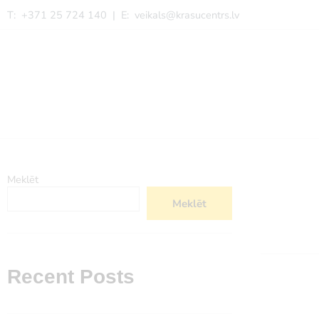
T: +371 25 724 140 | E:
veikals@krasucentrs.lv
Meklēt
Meklēt
Recent Posts