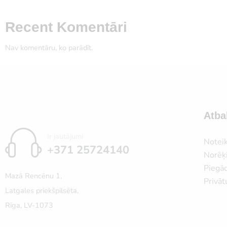
Recent Komentāri
Nav komentāru, ko parādīt.
Atba
Ir jautājumi
Notei
+371 25724140
Norēķi
Piegā
Mazā Rencēnu 1,
Privāt
Latgales priekšpilsēta,
Rīga, LV-1073