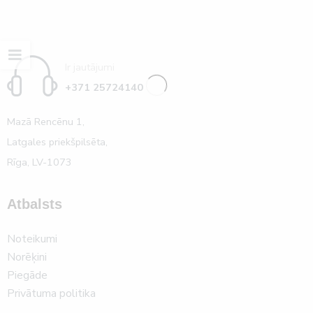
Ir jautājumi
+371 25724140
Mazā Rencēnu 1,
Latgales priekšpilsēta,
Rīga, LV-1073
Atbalsts
Noteikumi
Norēķini
Piegāde
Privātuma politika