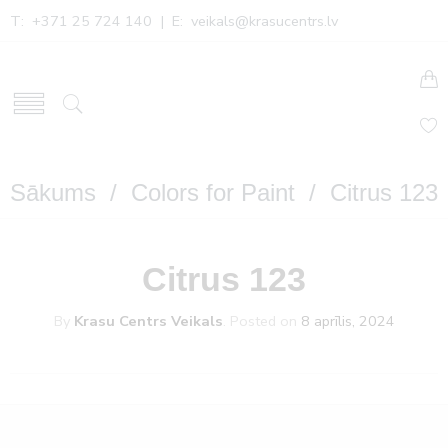
T: +371 25 724 140 | E:
veikals@krasucentrs.lv
Sākums
/
Colors for Paint
/ Citrus 123
Citrus 123
By
Krasu Centrs Veikals
.
Posted on
8 aprīlis, 2024