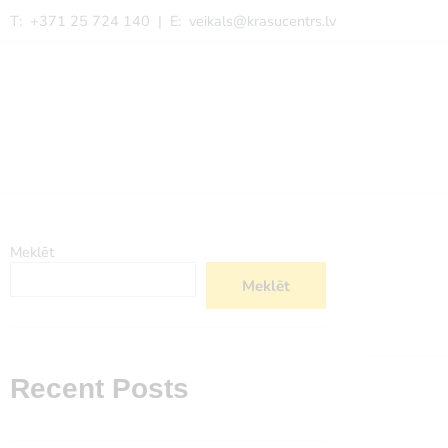
T: +371 25 724 140 | E:
veikals@krasucentrs.lv
Meklēt
Meklēt
Recent Posts