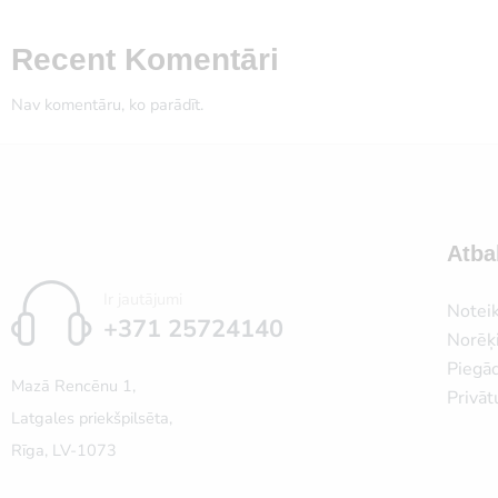
Recent Komentāri
Nav komentāru, ko parādīt.
Atba
Ir jautājumi
Notei
+371 25724140
Norēķi
Piegā
Mazā Rencēnu 1,
Privāt
Latgales priekšpilsēta,
Rīga, LV-1073