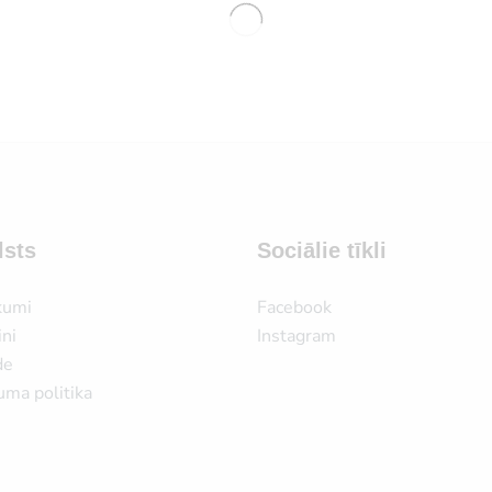
lsts
Sociālie tīkli
kumi
Facebook
ni
Instagram
de
uma politika