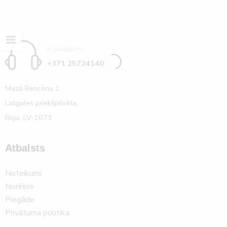
Ir jautājumi
+371 25724140
Mazā Rencēnu 1,
Latgales priekšpilsēta,
Rīga, LV-1073
Atbalsts
Noteikumi
Norēķini
Piegāde
Privātuma politika