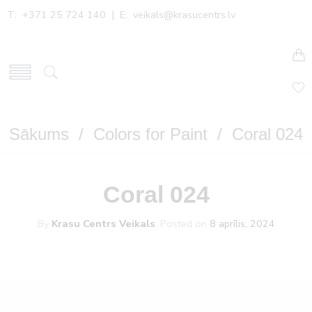
T: +371 25 724 140 | E:
veikals@krasucentrs.lv
Sākums
/
Colors for Paint
/ Coral 024
Coral 024
By
Krasu Centrs Veikals
.
Posted on
8 aprīlis, 2024