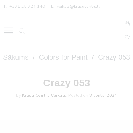
T: +371 25 724 140 | E:
veikals@krasucentrs.lv
Sākums
/
Colors for Paint
/ Crazy 053
Crazy 053
By
Krasu Centrs Veikals
.
Posted on
8 aprīlis, 2024