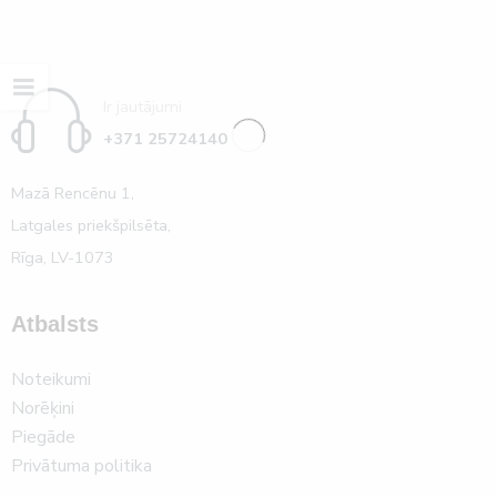
Ir jautājumi
+371 25724140
Mazā Rencēnu 1,
Latgales priekšpilsēta,
Rīga, LV-1073
Atbalsts
Noteikumi
Norēķini
Piegāde
Privātuma politika