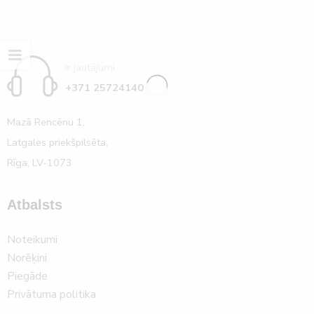
Ir jautājumi
+371 25724140
Mazā Rencēnu 1,
Latgales priekšpilsēta,
Rīga, LV-1073
Atbalsts
Noteikumi
Norēķini
Piegāde
Privātuma politika