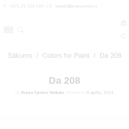
T: +371 25 724 140 | E:
veikals@krasucentrs.lv
Sākums
/
Colors for Paint
/ Da 208
Da 208
By
Krasu Centrs Veikals
.
Posted on
8 aprīlis, 2024