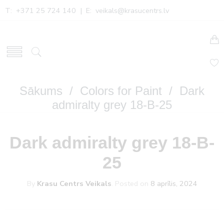
T: +371 25 724 140 | E:
veikals@krasucentrs.lv
Sākums
/
Colors for Paint
/ Dark
admiralty grey 18-B-25
Dark admiralty grey 18-B-
25
By
Krasu Centrs Veikals
.
Posted on
8 aprīlis, 2024