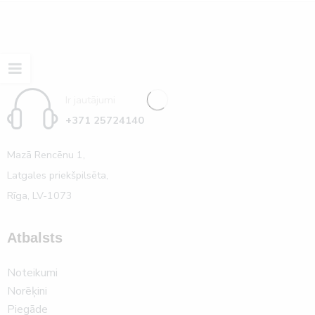
Ir jautājumi
+371 25724140
Mazā Rencēnu 1,
Latgales priekšpilsēta,
Rīga, LV-1073
Atbalsts
Noteikumi
Norēķini
Piegāde