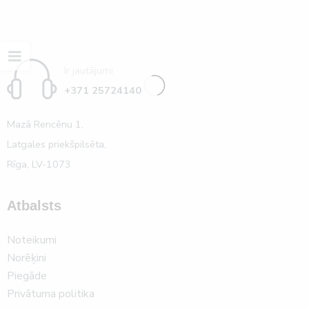
Ir jautājumi
+371 25724140
Mazā Rencēnu 1,
Latgales priekšpilsēta,
Rīga, LV-1073
Atbalsts
Noteikumi
Norēķini
Piegāde
Privātuma politika