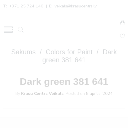
T: +371 25 724 140 | E:
veikals@krasucentrs.lv
Sākums
/
Colors for Paint
/ Dark
green 381 641
Dark green 381 641
By
Krasu Centrs Veikals
.
Posted on
8 aprīlis, 2024