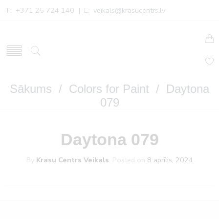
T: +371 25 724 140 | E:
veikals@krasucentrs.lv
Sākums
/
Colors for Paint
/ Daytona
079
Daytona 079
By
Krasu Centrs Veikals
.
Posted on
8 aprīlis, 2024