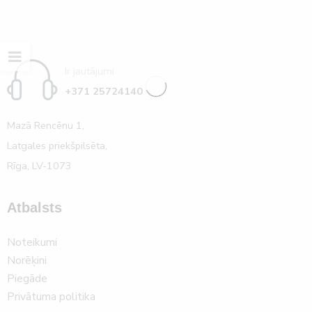
Ir jautājumi
+371 25724140
Mazā Rencēnu 1,
Latgales priekšpilsēta,
Rīga, LV-1073
Atbalsts
Noteikumi
Norēķini
Piegāde
Privātuma politika