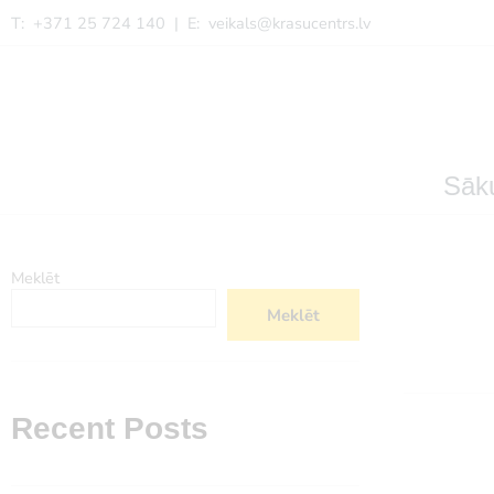
T: +371 25 724 140 | E:
veikals@krasucentrs.lv
Sāk
Meklēt
Meklēt
Recent Posts