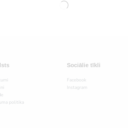
lsts
Sociālie tīkli
kumi
Facebook
ni
Instagram
de
uma politika