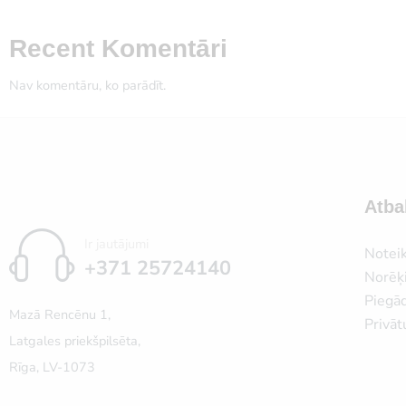
Recent Komentāri
Nav komentāru, ko parādīt.
Atba
Ir jautājumi
Notei
+371 25724140
Norēķi
Piegā
Mazā Rencēnu 1,
Privāt
Latgales priekšpilsēta,
Rīga, LV-1073