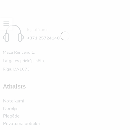
Ir jautājumi
+371 25724140
Mazā Rencēnu 1,
Latgales priekšpilsēta,
Rīga, LV-1073
Atbalsts
Noteikumi
Norēķini
Piegāde
Privātuma politika