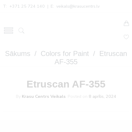
T: +371 25 724 140 | E:
veikals@krasucentrs.lv
Sākums
/
Colors for Paint
/ Etruscan
AF-355
Etruscan AF-355
By
Krasu Centrs Veikals
.
Posted on
8 aprīlis, 2024