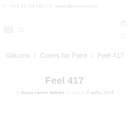
T: +371 25 724 140 | E:
veikals@krasucentrs.lv
Sākums
/
Colors for Paint
/ Feel 417
Feel 417
By
Krasu Centrs Veikals
.
Posted on
8 aprīlis, 2024