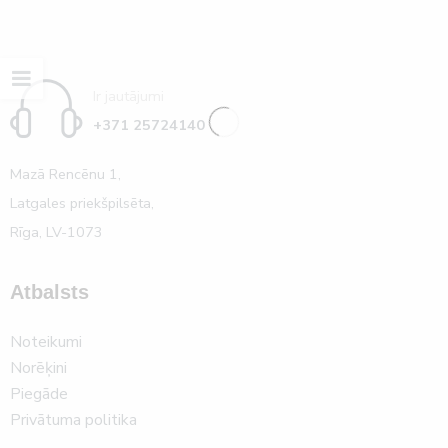
Ir jautājumi
+371 25724140
Mazā Rencēnu 1,
Latgales priekšpilsēta,
Rīga, LV-1073
Atbalsts
Noteikumi
Norēķini
Piegāde
Privātuma politika