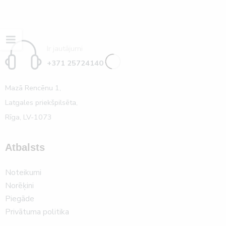
Ir jautājumi
+371 25724140
Mazā Rencēnu 1,
Latgales priekšpilsēta,
Rīga, LV-1073
Atbalsts
Noteikumi
Norēķini
Piegāde
Privātuma politika