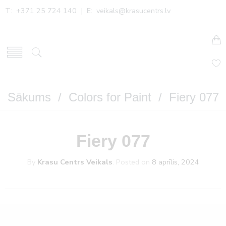
T: +371 25 724 140 | E:
veikals@krasucentrs.lv
Sākums
/
Colors for Paint
/ Fiery 077
Fiery 077
By
Krasu Centrs Veikals
.
Posted on
8 aprīlis, 2024