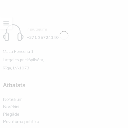
Ir jautājumi
+371 25724140
Mazā Rencēnu 1,
Latgales priekšpilsēta,
Rīga, LV-1073
Atbalsts
Noteikumi
Norēķini
Piegāde
Privātuma politika