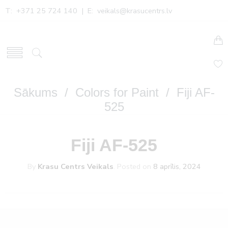
T: +371 25 724 140 | E:
veikals@krasucentrs.lv
Sākums
/
Colors for Paint
/ Fiji AF-
525
Fiji AF-525
By
Krasu Centrs Veikals
.
Posted on
8 aprīlis, 2024