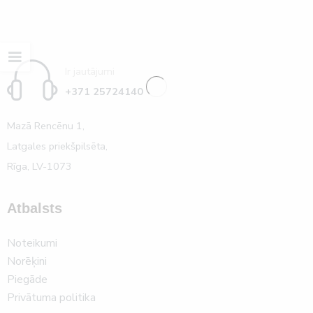
Ir jautājumi
+371 25724140
Mazā Rencēnu 1,
Latgales priekšpilsēta,
Rīga, LV-1073
Atbalsts
Noteikumi
Norēķini
Piegāde
Privātuma politika