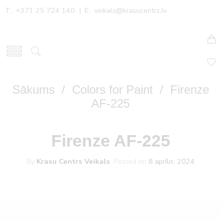
T: +371 25 724 140 | E:
veikals@krasucentrs.lv
Sākums
/
Colors for Paint
/ Firenze
AF-225
Firenze AF-225
By
Krasu Centrs Veikals
.
Posted on
8 aprīlis, 2024