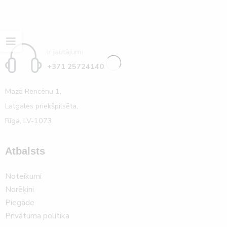
Ir jautājumi
+371 25724140
Mazā Rencēnu 1,
Latgales priekšpilsēta,
Rīga, LV-1073
Atbalsts
Noteikumi
Norēķini
Piegāde
Privātuma politika