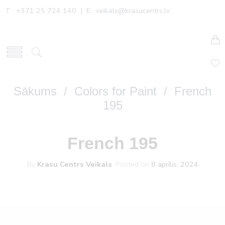
T: +371 25 724 140 | E:
veikals@krasucentrs.lv
Sākums
/
Colors for Paint
/ French
195
French 195
By
Krasu Centrs Veikals
.
Posted on
8 aprīlis, 2024