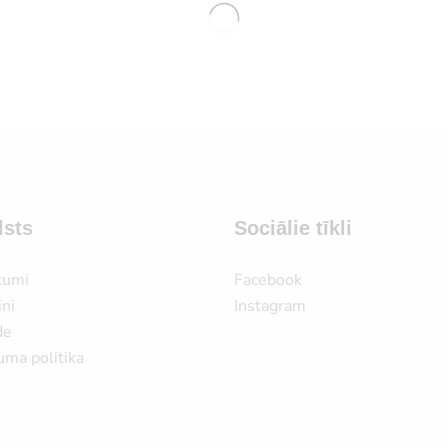
lsts
Sociālie tīkli
kumi
Facebook
ni
Instagram
de
uma politika