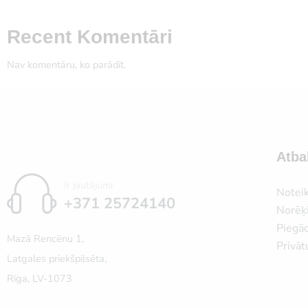
Recent Komentāri
Nav komentāru, ko parādīt.
Atba
Ir jautājumi
Notei
+371 25724140
Norēķi
Piegā
Mazā Rencēnu 1,
Privāt
Latgales priekšpilsēta,
Rīga, LV-1073