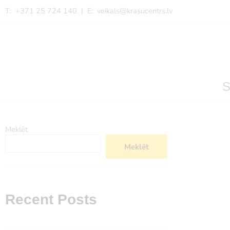
T: +371 25 724 140 | E:
veikals@krasucentrs.lv
S
Meklēt
Meklēt
Recent Posts