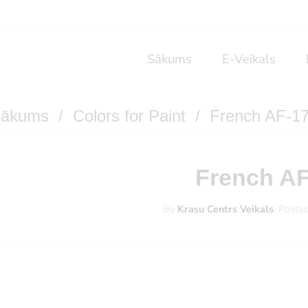
Sākums
E-Veikals
ākums
/
Colors for Paint
/ French AF-1
French AF
By
Krasu Centrs Veikals
.
Poste