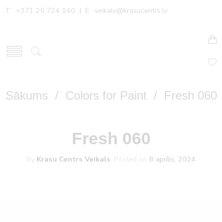
T: +371 25 724 140 | E:
veikals@krasucentrs.lv
Sākums
/
Colors for Paint
/ Fresh 060
Fresh 060
By
Krasu Centrs Veikals
.
Posted on
8 aprīlis, 2024