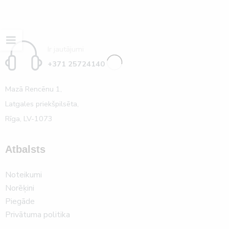
Ir jautājumi
+371 25724140
Mazā Rencēnu 1,
Latgales priekšpilsēta,
Rīga, LV-1073
Atbalsts
Noteikumi
Norēķini
Piegāde
Privātuma politika