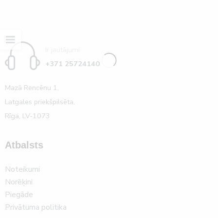
Ir jautājumi
+371 25724140
Mazā Rencēnu 1,
Latgales priekšpilsēta,
Rīga, LV-1073
Atbalsts
Noteikumi
Norēķini
Piegāde
Privātuma politika