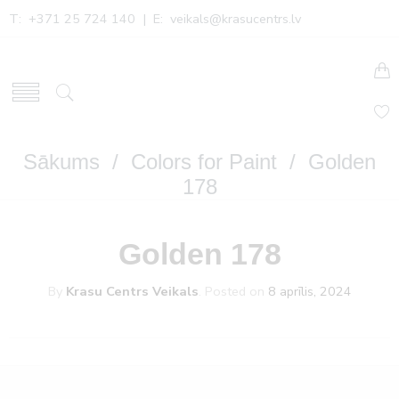
T: +371 25 724 140 | E:
veikals@krasucentrs.lv
Sākums
/
Colors for Paint
/ Golden
178
Golden 178
By
Krasu Centrs Veikals
.
Posted on
8 aprīlis, 2024