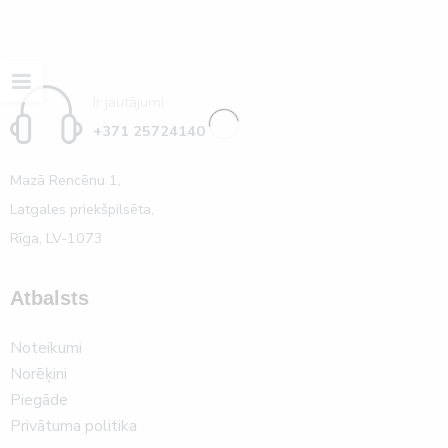
Ir jautājumi
+371 25724140
Mazā Rencēnu 1,
Latgales priekšpilsēta,
Rīga, LV-1073
Atbalsts
Noteikumi
Norēķini
Piegāde
Privātuma politika