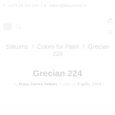
T: +371 25 724 140 | E:
veikals@krasucentrs.lv
Sākums
/
Colors for Paint
/ Grecian
224
Grecian 224
By
Krasu Centrs Veikals
.
Posted on
8 aprīlis, 2024