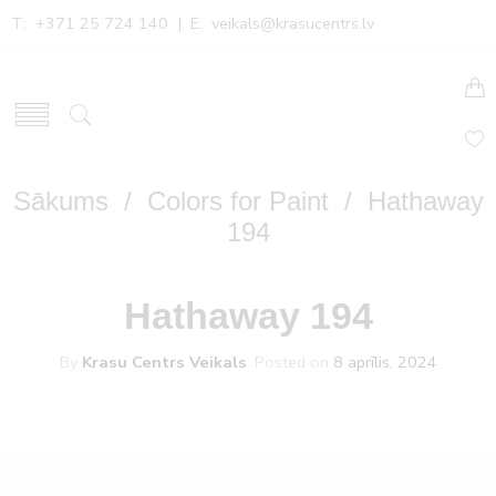
T: +371 25 724 140 | E:
veikals@krasucentrs.lv
Sākums
/
Colors for Paint
/ Hathaway
194
Hathaway 194
By
Krasu Centrs Veikals
.
Posted on
8 aprīlis, 2024