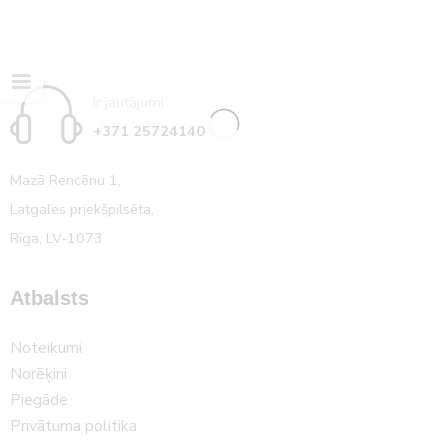
Ir jautājumi
+371 25724140
Mazā Rencēnu 1,
Latgales priekšpilsēta,
Rīga, LV-1073
Atbalsts
Noteikumi
Norēķini
Piegāde
Privātuma politika