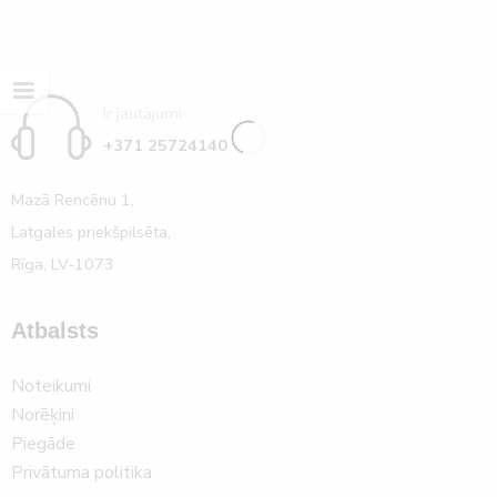
Ir jautājumi
+371 25724140
Mazā Rencēnu 1,
Latgales priekšpilsēta,
Rīga, LV-1073
Atbalsts
Noteikumi
Norēķini
Piegāde
Privātuma politika