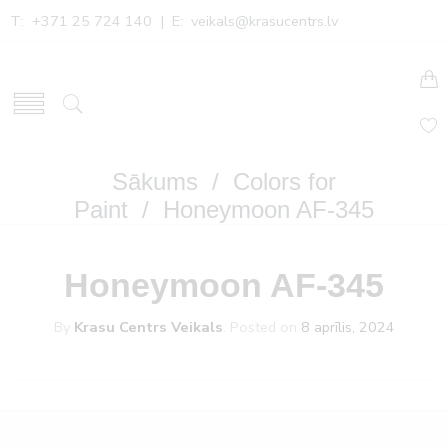
T: +371 25 724 140 | E:
veikals@krasucentrs.lv
Sākums
/
Colors for
Paint
/ Honeymoon AF-345
Honeymoon AF-345
By
Krasu Centrs Veikals
.
Posted on
8 aprīlis, 2024