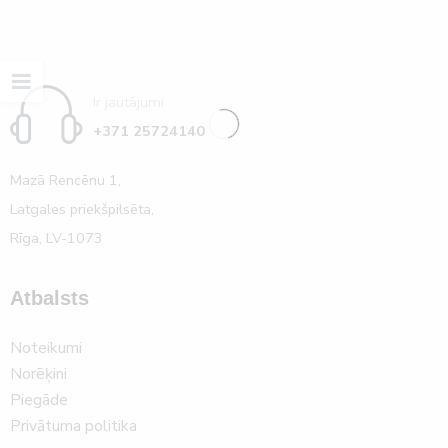
Ir jautājumi
+371 25724140
Mazā Rencēnu 1,
Latgales priekšpilsēta,
Rīga, LV-1073
Atbalsts
Noteikumi
Norēķini
Piegāde
Privātuma politika