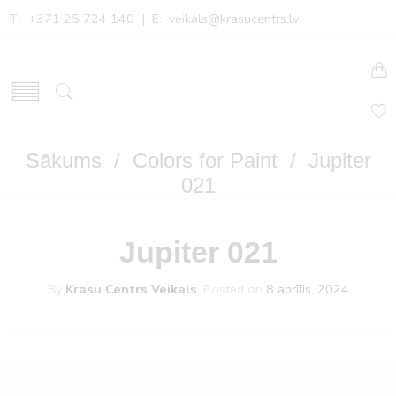
T: +371 25 724 140 | E:
veikals@krasucentrs.lv
Sākums
/
Colors for Paint
/ Jupiter
021
Jupiter 021
By
Krasu Centrs Veikals
.
Posted on
8 aprīlis, 2024