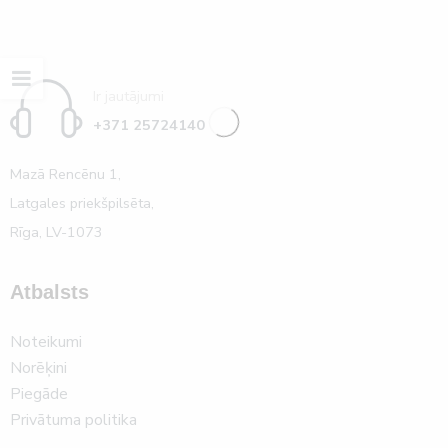
Ir jautājumi
+371 25724140
Mazā Rencēnu 1,
Latgales priekšpilsēta,
Rīga, LV-1073
Atbalsts
Noteikumi
Norēķini
Piegāde
Privātuma politika