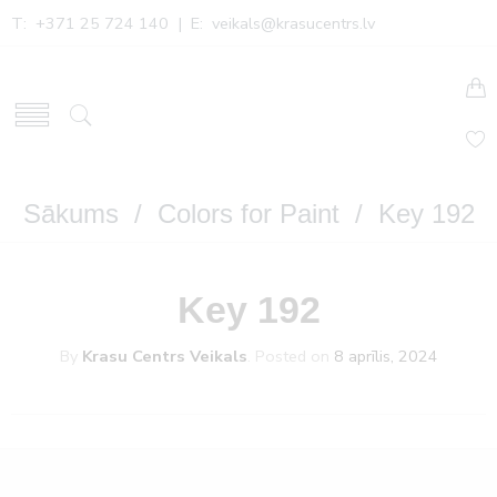
T: +371 25 724 140 | E:
veikals@krasucentrs.lv
Sākums
/
Colors for Paint
/ Key 192
Key 192
By
Krasu Centrs Veikals
.
Posted on
8 aprīlis, 2024