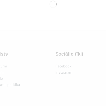
lsts
Sociālie tīkli
kumi
Facebook
ni
Instagram
de
uma politika