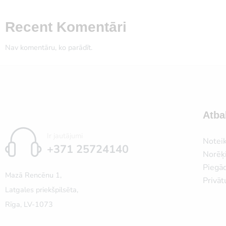
Recent Komentāri
Nav komentāru, ko parādīt.
Atba
Ir jautājumi
Notei
+371 25724140
Norēķi
Piegā
Mazā Rencēnu 1,
Privāt
Latgales priekšpilsēta,
Rīga, LV-1073