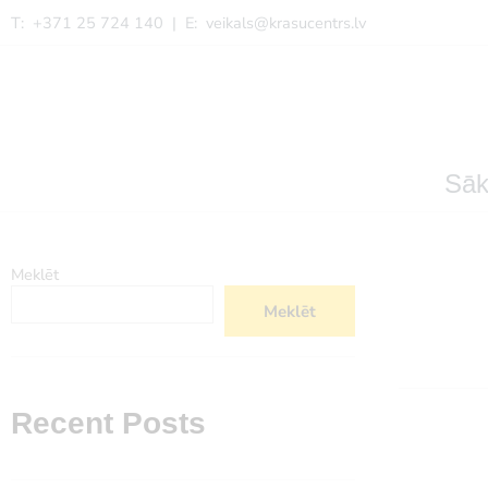
T: +371 25 724 140 | E:
veikals@krasucentrs.lv
Sā
Meklēt
Meklēt
Recent Posts