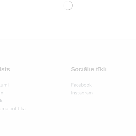
lsts
Sociālie tīkli
kumi
Facebook
ni
Instagram
de
uma politika