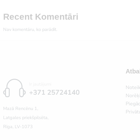
Recent Komentāri
Nav komentāru, ko parādīt.
Atba
Ir jautājumi
Notei
+371 25724140
Norēķi
Piegā
Mazā Rencēnu 1,
Privāt
Latgales priekšpilsēta,
Rīga, LV-1073