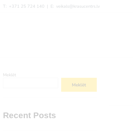
T: +371 25 724 140 | E:
veikals@krasucentrs.lv
Meklēt
Meklēt
Recent Posts