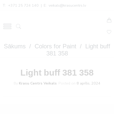
T: +371 25 724 140 | E:
veikals@krasucentrs.lv
Sākums
/
Colors for Paint
/ Light buff
381 358
Light buff 381 358
By
Krasu Centrs Veikals
.
Posted on
8 aprīlis, 2024