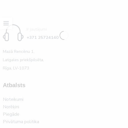
Ir jautājumi
+371 25724140
Mazā Rencēnu 1,
Latgales priekšpilsēta,
Rīga, LV-1073
Atbalsts
Noteikumi
Norēķini
Piegāde
Privātuma politika