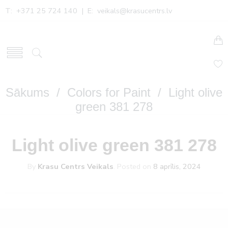
T: +371 25 724 140 | E:
veikals@krasucentrs.lv
Sākums
/
Colors for Paint
/ Light olive
green 381 278
Light olive green 381 278
By
Krasu Centrs Veikals
.
Posted on
8 aprīlis, 2024