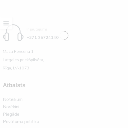
Ir jautājumi
+371 25724140
Mazā Rencēnu 1,
Latgales priekšpilsēta,
Rīga, LV-1073
Atbalsts
Noteikumi
Norēķini
Piegāde
Privātuma politika