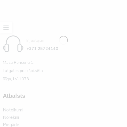
Ir jautājumi
+371 25724140
Mazā Rencēnu 1,
Latgales priekšpilsēta,
Rīga, LV-1073
Atbalsts
Noteikumi
Norēķini
Piegāde