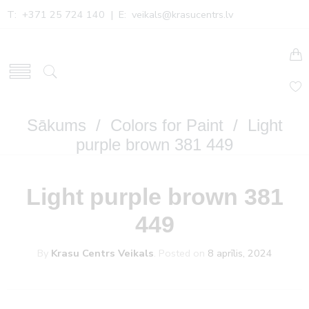
T: +371 25 724 140 | E:
veikals@krasucentrs.lv
Sākums
/
Colors for Paint
/ Light
purple brown 381 449
Light purple brown 381
449
By
Krasu Centrs Veikals
.
Posted on
8 aprīlis, 2024