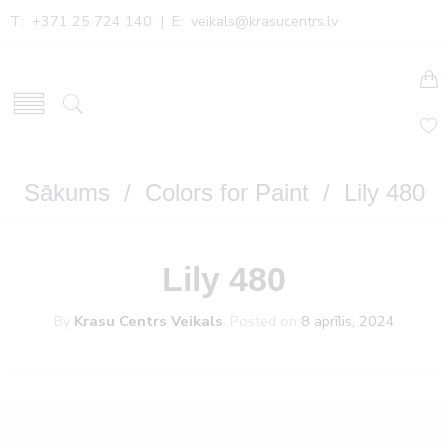
T: +371 25 724 140 | E:
veikals@krasucentrs.lv
Sākums
/
Colors for Paint
/ Lily 480
Lily 480
By
Krasu Centrs Veikals
.
Posted on
8 aprīlis, 2024