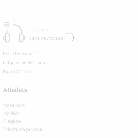
Ir jautājumi
+371 25724140
Mazā Rencēnu 1,
Latgales priekšpilsēta,
Rīga, LV-1073
Atbalsts
Noteikumi
Norēķini
Piegāde
Privātuma politika