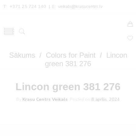
T: +371 25 724 140 | E:
veikals@krasucentrs.lv
Sākums
/
Colors for Paint
/ Lincon
green 381 276
Lincon green 381 276
By
Krasu Centrs Veikals
.
Posted on
8 aprīlis, 2024