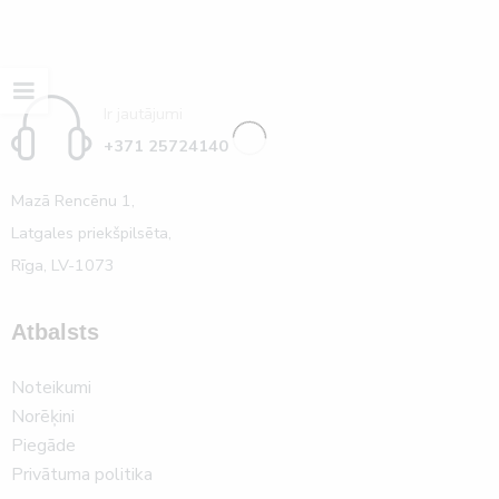
Ir jautājumi
+371 25724140
Mazā Rencēnu 1,
Latgales priekšpilsēta,
Rīga, LV-1073
Atbalsts
Noteikumi
Norēķini
Piegāde
Privātuma politika