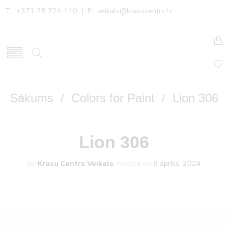
T: +371 25 724 140 | E:
veikals@krasucentrs.lv
Sākums
/
Colors for Paint
/ Lion 306
Lion 306
By
Krasu Centrs Veikals
.
Posted on
8 aprīlis, 2024