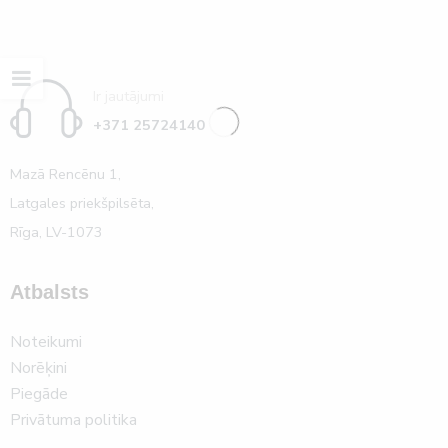
Ir jautājumi
+371 25724140
Mazā Rencēnu 1,
Latgales priekšpilsēta,
Rīga, LV-1073
Atbalsts
Noteikumi
Norēķini
Piegāde
Privātuma politika