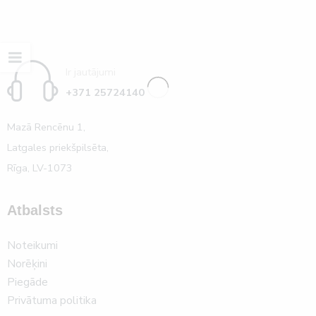
Ir jautājumi
+371 25724140
Mazā Rencēnu 1,
Latgales priekšpilsēta,
Rīga, LV-1073
Atbalsts
Noteikumi
Norēķini
Piegāde
Privātuma politika