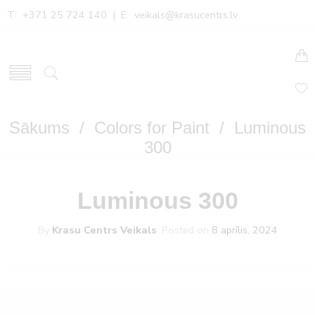
T: +371 25 724 140 | E:
veikals@krasucentrs.lv
Sākums
/
Colors for Paint
/ Luminous
300
Luminous 300
By
Krasu Centrs Veikals
.
Posted on
8 aprīlis, 2024