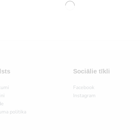
lsts
Sociālie tīkli
kumi
Facebook
ni
Instagram
de
uma politika