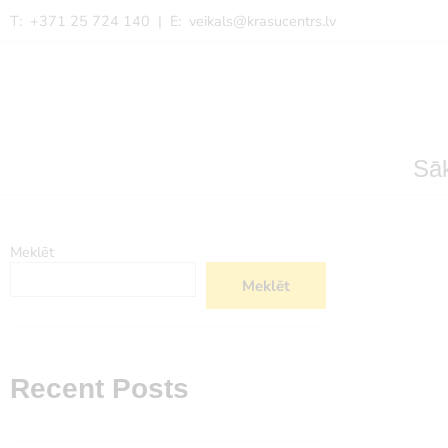
T: +371 25 724 140 | E:
veikals@krasucentrs.lv
Sā
Meklēt
Meklēt
Recent Posts