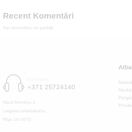
Recent Komentāri
Nav komentāru, ko parādīt.
Atba
Ir jautājumi
Notei
+371 25724140
Norēķi
Piegā
Mazā Rencēnu 1,
Privāt
Latgales priekšpilsēta,
Rīga, LV-1073