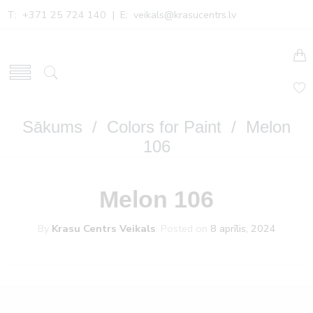
T: +371 25 724 140 | E:
veikals@krasucentrs.lv
Sākums
/
Colors for Paint
/ Melon
106
Melon 106
By
Krasu Centrs Veikals
.
Posted on
8 aprīlis, 2024