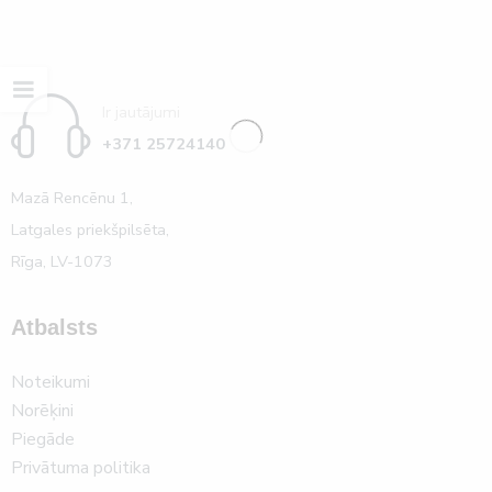
Ir jautājumi
+371 25724140
Mazā Rencēnu 1,
Latgales priekšpilsēta,
Rīga, LV-1073
Atbalsts
Noteikumi
Norēķini
Piegāde
Privātuma politika