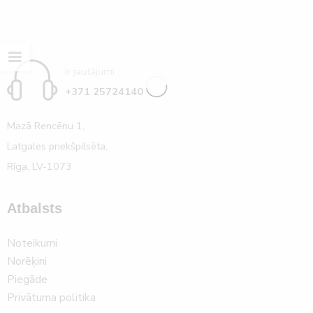
Ir jautājumi
+371 25724140
Mazā Rencēnu 1,
Latgales priekšpilsēta,
Rīga, LV-1073
Atbalsts
Noteikumi
Norēķini
Piegāde
Privātuma politika