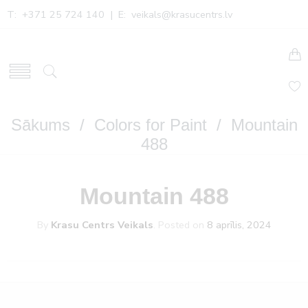
T: +371 25 724 140 | E:
veikals@krasucentrs.lv
Sākums
/
Colors for Paint
/ Mountain
488
Mountain 488
By
Krasu Centrs Veikals
.
Posted on
8 aprīlis, 2024