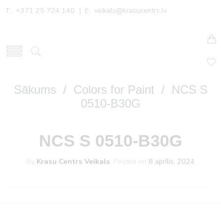
T: +371 25 724 140 | E:
veikals@krasucentrs.lv
Sākums
/
Colors for Paint
/ NCS S
0510-B30G
NCS S 0510-B30G
By
Krasu Centrs Veikals
.
Posted on
8 aprīlis, 2024