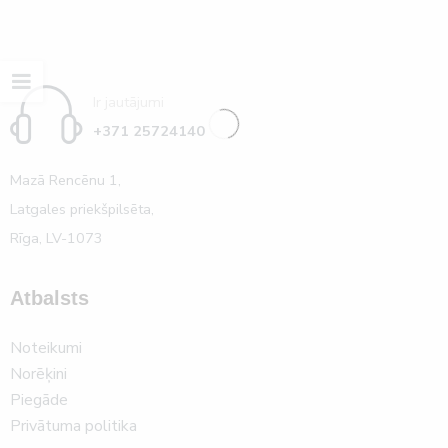
Ir jautājumi
+371 25724140
Mazā Rencēnu 1,
Latgales priekšpilsēta,
Rīga, LV-1073
Atbalsts
Noteikumi
Norēķini
Piegāde
Privātuma politika