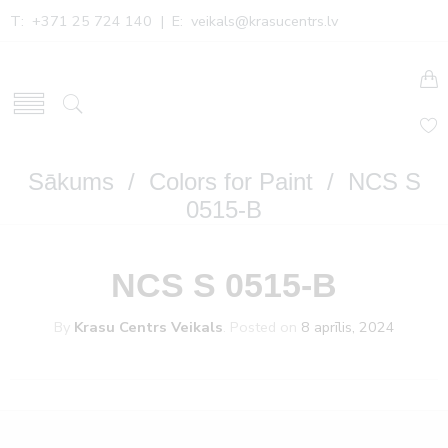
T: +371 25 724 140 | E:
veikals@krasucentrs.lv
Sākums
/
Colors for Paint
/ NCS S
0515-B
NCS S 0515-B
By
Krasu Centrs Veikals
.
Posted on
8 aprīlis, 2024