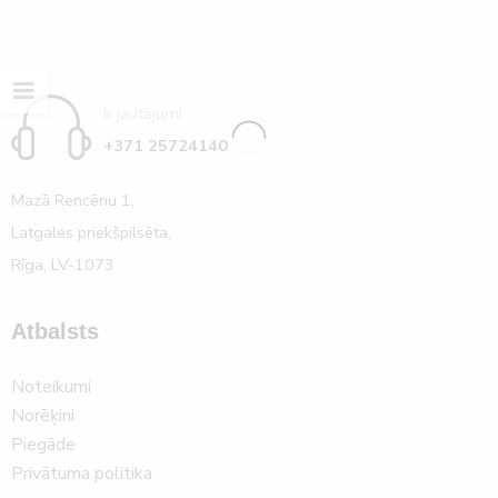
Ir jautājumi
+371 25724140
Mazā Rencēnu 1,
Latgales priekšpilsēta,
Rīga, LV-1073
Atbalsts
Noteikumi
Norēķini
Piegāde
Privātuma politika