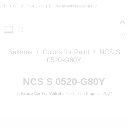
T: +371 25 724 140 | E:
veikals@krasucentrs.lv
Sākums
/
Colors for Paint
/ NCS S
0520-G80Y
NCS S 0520-G80Y
By
Krasu Centrs Veikals
.
Posted on
8 aprīlis, 2024