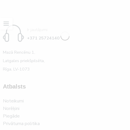
Ir jautājumi
+371 25724140
Mazā Rencēnu 1,
Latgales priekšpilsēta,
Rīga, LV-1073
Atbalsts
Noteikumi
Norēķini
Piegāde
Privātuma politika