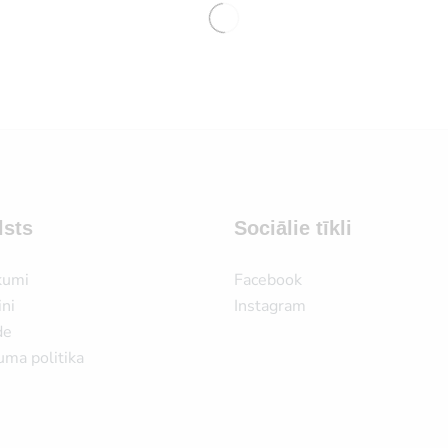
lsts
Sociālie tīkli
kumi
Facebook
ni
Instagram
de
uma politika