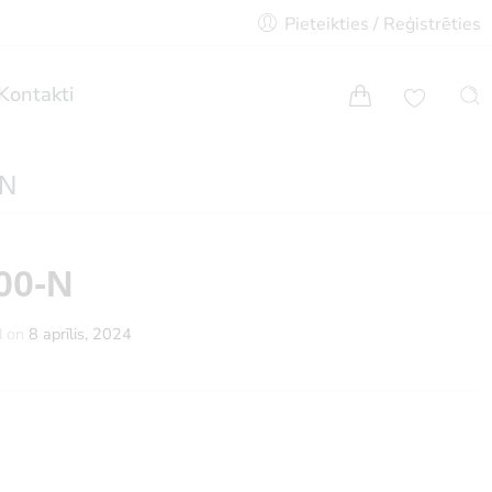
Pieteikties / Reģistrēties
Kontakti
-N
00-N
d on
8 aprīlis, 2024