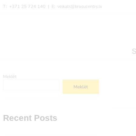
T: +371 25 724 140 | E:
veikals@krasucentrs.lv
S
Meklēt
Meklēt
Recent Posts